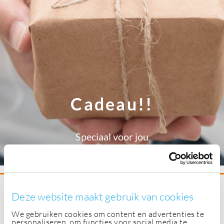
Cadeau!!
Speciaal voor jou
Deze website maakt gebruik van cookies
Speciaal voor jou als nieuwe klant omdat je deze
pagina hebt gevonden! Eenmalig 50% korting op je
We gebruiken cookies om content en advertenties te
personaliseren, om functies voor social media te