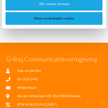
Alle cookies toestaan
e
c
VERSTUUR
t
Alleen noodzakelijke cookies
i
e
G-linq Communicatievormgeving
Anjo van den Bos
06 1551 2442
info@g-linq.nl
Van der Helmstraat 428, 3067HN Rotterdam
BTW-id: NL001441226B73