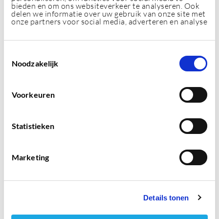
eerste opdracht. Vul je gegevens hieronder in en
bieden en om ons websiteverkeer te analyseren. Ook
delen we informatie over uw gebruik van onze site met
ontvang deze aanbieding in je mail.
onze partners voor social media, adverteren en analyse
Naam
T
Noodzakelijk
o
e
s
Voorkeuren
t
e
Email
m
Statistieken
m
i
Marketing
n
g
Telefoon
s
s
Details tonen
e
l