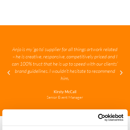
Anjo is my ‘go to’ supplier for all things artwork related
– he is creative, responsive, competitively priced and I
can 100% trust that he is up to speed with our clients’
brand guidelines. I wouldn’t hesitate to recommend
him.
Kirsty McCall
Senior Event Manager
Vormgeving die