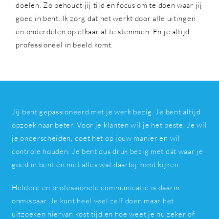
doelen. Zo behoudt jij tijd en focus om te doen waar jij
goed in bent. Ik zorg dat het werkt door alle uitingen
en onderdelen op elkaar af te stemmen. En je altijd
professioneel in beeld komt.
Jij bent gepassioneerd met je werk bezig. Je bent altijd
opzoek naar beter. Voor je klanten wil je het beste. Je wil
je onderscheiden, doet het op jouw manier en wil
controle houden. Je bent dus druk bezig met dàt waar je
goed in bent én met alles wat daarbij komt kijken.
Heldere en professionele communicatie is daarin
onmisbaar. Je kunt heel veel zelf doen maar het
uitzoeken hiervan kost tijd en hoe weet je nu zeker of