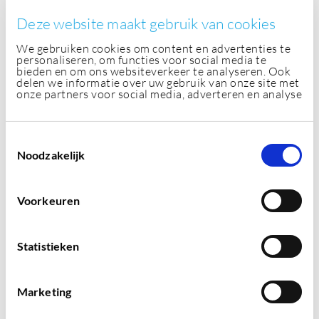
werkt
Deze website maakt gebruik van cookies
We gebruiken cookies om content en advertenties te
personaliseren, om functies voor social media te
bieden en om ons websiteverkeer te analyseren. Ook
Het overbrengen van een boodschap
delen we informatie over uw gebruik van onze site met
onze partners voor social media, adverteren en analyse
gaat verder dan een goed verhaal. De
uitstraling van betrouwbaarheid en
T
Noodzakelijk
o
professionaliteit wordt grotendeels
e
s
indirect bepaald door vorm en beeld.
Voorkeuren
t
Maar dat werkt alleen als dat
e
m
Statistieken
consistent wordt toegepast over alle
m
i
kanalen. Vormgeving gaat voor je
Marketing
n
g