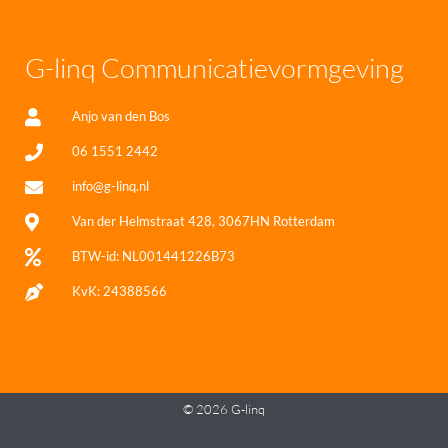
G-linq Communicatievormgeving
Anjo van den Bos
06 1551 2442
info@g-linq.nl
Van der Helmstraat 428, 3067HN Rotterdam
BTW-id: NL001441226B73
KvK: 24388566
© 2026 G-linq